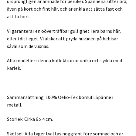
ursprungligen är ämnade för peruker. Spännena sitter bra,
även på kort och fint hår, och är enkla att sätta fast och
att ta bort.
Vi garanterar en oöverträffbar gullighet i era barns hår,
eller i ditt eget. Vi älskar att pryda huvuden på bebisar
såväl som de vuxnas.
Alla modeller i denna kollektion är unika och sydda med
kärlek.
Sammansättning: 100% Oeko-Tex bomull. Spänne i
metall.
Storlek: Cirka 6 x 4 cm.
Skötsel: Alla tyger tvättas noggrant före sömnad och är