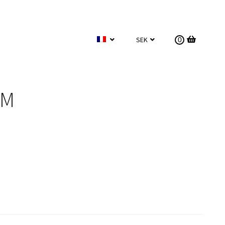
SEK
0
 M