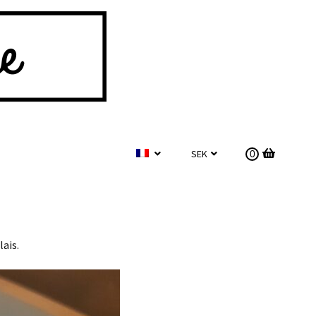
SEK
0
lais.